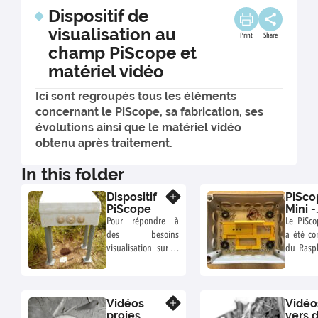
Dispositif de
visualisation au
Print
Share
champ PiScope et
matériel vidéo
Ici sont regroupés tous les éléments
concernant le PiScope, sa fabrication, ses
évolutions ainsi que le matériel vidéo
obtenu après traitement.
In this folder
Dispositif
PiSco
Know more
PiScope
Mini -
Fabri
Pour répondre à
Le PiSco
et
des besoins
a été co
mont
visualisation sur le
du Raspb
terrain et dans le
L'ens
cadre d'essais
produit 
divers, nous avons
assez v
Vidéos
Vidéo
développé notre
Know more
Nous es
proies
vers 
instrument maison
nouvell